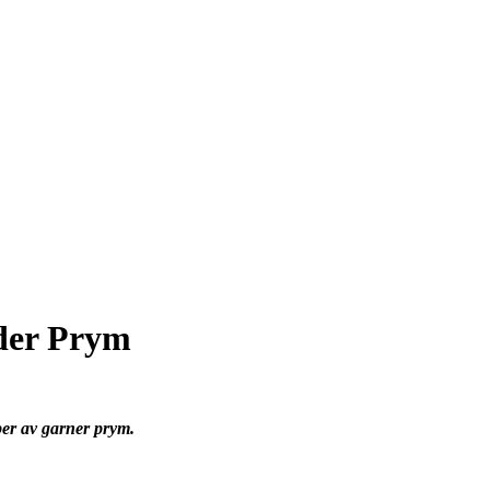
lder Prym
yper av garner prym.