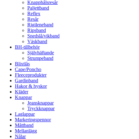
Knapphålsresår
Paljettband
Reflex
Resår
Rigileneband
Ripsband
Snedslå/vikband
Väskband
BH-tillbehör
Självhäftande
Strumpeband
Blixtlås
Cape/Poncho
Fleeceprodukter
Gardinband
Hakor & hyskor
Kläder
Knappar
Jeansknappar
Tryckknappar
Laglappar
Markeringspennor
Måttband
Mellanlägg
Nålar