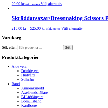
29.00
kr
Välj alternativ
inkl. moms
Skräddarsaxar/Dressmaking Scissors P
215.00
kr
–
525.00
kr
Välj alternativ
inkl. moms
Varukorg
Sök efter:
Sök
Produktkategorier
Aloe vera
Drinkig gel
Hudvård
Solkräm
Band
Annoraksnodd
Axelbandshållare
BH-förlängare
Bomullsband
Kardborre