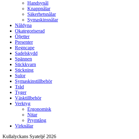
Handsynål
Knappnålar
Säkerhetsnålar
Symaskinsnålar
Nåldyna
Okategoriserad
Öljetter
Presenter
Regncape
Sadelskydd
Spännen
Stickkvarn
Stickning
Sulor
Symaskinstillbehör
Tråd
Tyger
Väsktillbehör
Verktyg
Ergonomisk
Nitar
Prymtång
Virknålar
Kullalyckans Syateljé 2026