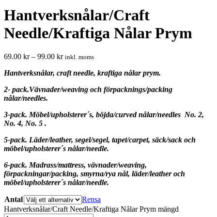
Hantverksnålar/Craft
Needle/Kraftiga Nålar Prym
69.00
kr
–
99.00
kr
inkl. moms
Hantverksnålar, craft needle, kraftiga nålar prym.
2- pack.Vävnader/weaving och förpacknings/packing
nålar/needles.
3-pack. Möbel/upholsterer´s, böjda/curved nålar/needles No. 2,
No. 4, No. 5 .
5-pack. Läder/leather, segel/segel, tapet/carpet, säck/sack och
möbel/upholsterer´s nålar/needle.
6-pack. Madrass/mattress, vävnader/weaving,
förpackningar/packing, smyrna/rya nål, läder/leather och
möbel/upholsterer´s nålar/needle.
Antal
Rensa
Hantverksnålar/Craft Needle/Kraftiga Nålar Prym mängd