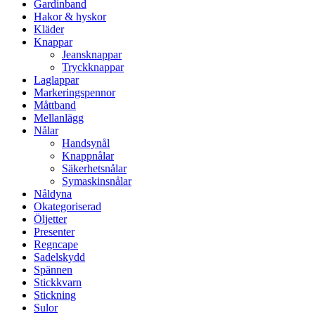
Gardinband
Hakor & hyskor
Kläder
Knappar
Jeansknappar
Tryckknappar
Laglappar
Markeringspennor
Måttband
Mellanlägg
Nålar
Handsynål
Knappnålar
Säkerhetsnålar
Symaskinsnålar
Nåldyna
Okategoriserad
Öljetter
Presenter
Regncape
Sadelskydd
Spännen
Stickkvarn
Stickning
Sulor