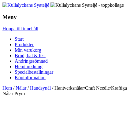
Meny
Hoppa till innehåll
Start
Produkter
Min varukorg
Brud, bal & fest
Ändringssömnad
Heminredning
Specialbeställningar
Köpinformation
Hem
/
Nålar
/
Handsynål
/ Hantverksnålar/Craft Needle/Kraftiga
Nålar Prym