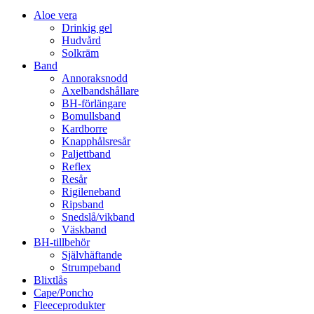
Aloe vera
Drinkig gel
Hudvård
Solkräm
Band
Annoraksnodd
Axelbandshållare
BH-förlängare
Bomullsband
Kardborre
Knapphålsresår
Paljettband
Reflex
Resår
Rigileneband
Ripsband
Snedslå/vikband
Väskband
BH-tillbehör
Självhäftande
Strumpeband
Blixtlås
Cape/Poncho
Fleeceprodukter