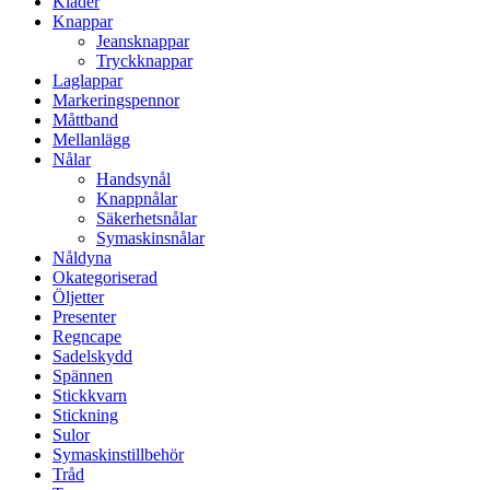
Kläder
Knappar
Jeansknappar
Tryckknappar
Laglappar
Markeringspennor
Måttband
Mellanlägg
Nålar
Handsynål
Knappnålar
Säkerhetsnålar
Symaskinsnålar
Nåldyna
Okategoriserad
Öljetter
Presenter
Regncape
Sadelskydd
Spännen
Stickkvarn
Stickning
Sulor
Symaskinstillbehör
Tråd