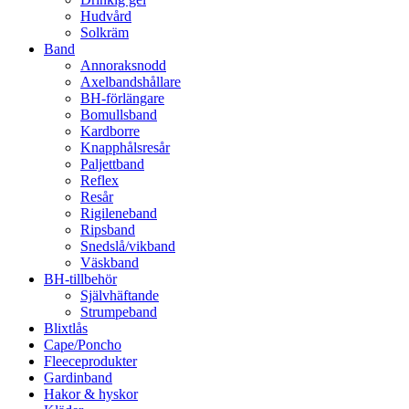
Hudvård
Solkräm
Band
Annoraksnodd
Axelbandshållare
BH-förlängare
Bomullsband
Kardborre
Knapphålsresår
Paljettband
Reflex
Resår
Rigileneband
Ripsband
Snedslå/vikband
Väskband
BH-tillbehör
Självhäftande
Strumpeband
Blixtlås
Cape/Poncho
Fleeceprodukter
Gardinband
Hakor & hyskor