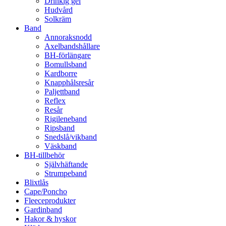
Drinkig gel
Hudvård
Solkräm
Band
Annoraksnodd
Axelbandshållare
BH-förlängare
Bomullsband
Kardborre
Knapphålsresår
Paljettband
Reflex
Resår
Rigileneband
Ripsband
Snedslå/vikband
Väskband
BH-tillbehör
Självhäftande
Strumpeband
Blixtlås
Cape/Poncho
Fleeceprodukter
Gardinband
Hakor & hyskor