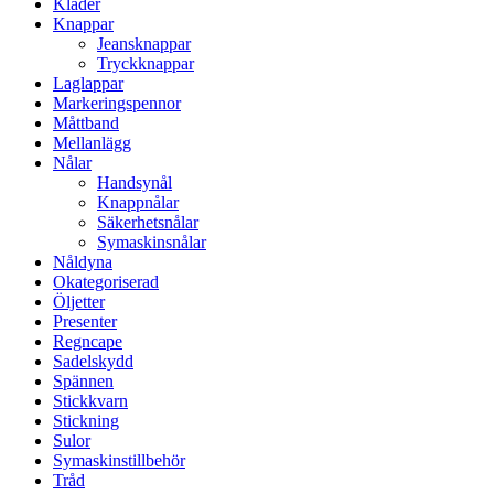
Kläder
Knappar
Jeansknappar
Tryckknappar
Laglappar
Markeringspennor
Måttband
Mellanlägg
Nålar
Handsynål
Knappnålar
Säkerhetsnålar
Symaskinsnålar
Nåldyna
Okategoriserad
Öljetter
Presenter
Regncape
Sadelskydd
Spännen
Stickkvarn
Stickning
Sulor
Symaskinstillbehör
Tråd