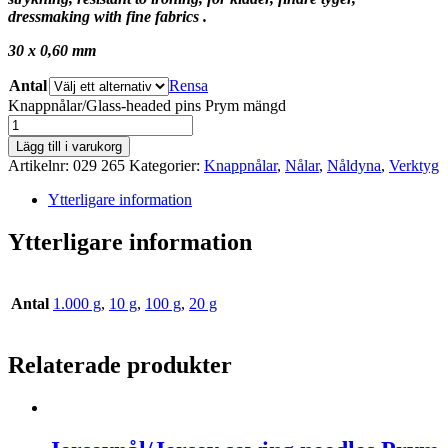
dressmaking with fine fabrics .
30 x 0,60 mm
Antal
Rensa
Knappnålar/Glass-headed pins Prym mängd
Lägg till i varukorg
Artikelnr:
029 265
Kategorier:
Knappnålar
,
Nålar
,
Nåldyna
,
Verktyg
Ytterligare information
Ytterligare information
Antal
1.000 g
,
10 g
,
100 g
,
20 g
Relaterade produkter