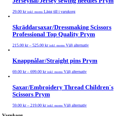
Jerseynål/Jersey sewing needles Prym
29.00
kr
Lägg till i varukorg
inkl. moms
Skräddarsaxar/Dressmaking Scissors
Professional Top Quality Prym
215.00
kr
–
525.00
kr
Välj alternativ
inkl. moms
Knappnålar/Straight pins Prym
69.00
kr
–
699.00
kr
Välj alternativ
inkl. moms
Saxar/Embroidery Thread Children´s
Scissors Prym
59.00
kr
–
219.00
kr
Välj alternativ
inkl. moms
Varukorg