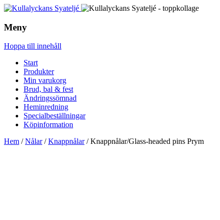
Meny
Hoppa till innehåll
Start
Produkter
Min varukorg
Brud, bal & fest
Ändringssömnad
Heminredning
Specialbeställningar
Köpinformation
Hem
/
Nålar
/
Knappnålar
/ Knappnålar/Glass-headed pins Prym