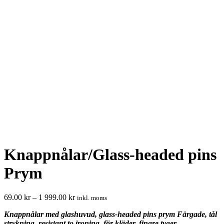
Knappnålar/Glass-headed pins
Prym
69.00
kr
–
1 999.00
kr
inkl. moms
Knappnålar med glashuvud, glass-headed pins prym Färgade, tål
strykning, resistant to ironing, för kläder, finare tyger,