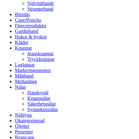
Självhäftande
Strumpeband
Blixtlås
Cape/Poncho
Fleeceprodukter
Gardinband
Hakor & hyskor
Kläder
Knappar
Jeansknappar
Tryckknappar
Laglappar
Markeringspennor
Måttband
Mellanlägg
Nålar
Handsynål
Knappnålar
Säkerhetsnålar
Symaskinsnålar
Nåldyna
Okategoriserad
Öljetter
Presenter
Regncape