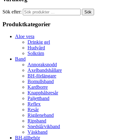
Sök efter:
Sök
Produktkategorier
Aloe vera
Drinkig gel
Hudvård
Solkräm
Band
Annoraksnodd
Axelbandshållare
BH-förlängare
Bomullsband
Kardborre
Knapphålsresår
Paljettband
Reflex
Resår
Rigileneband
Ripsband
Snedslå/vikband
Väskband
BH-tillbehör