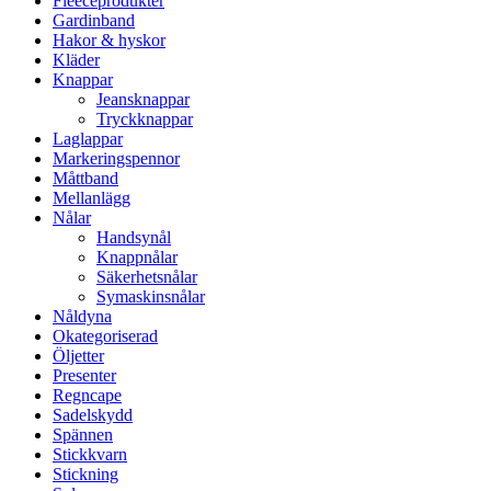
Fleeceprodukter
Gardinband
Hakor & hyskor
Kläder
Knappar
Jeansknappar
Tryckknappar
Laglappar
Markeringspennor
Måttband
Mellanlägg
Nålar
Handsynål
Knappnålar
Säkerhetsnålar
Symaskinsnålar
Nåldyna
Okategoriserad
Öljetter
Presenter
Regncape
Sadelskydd
Spännen
Stickkvarn
Stickning