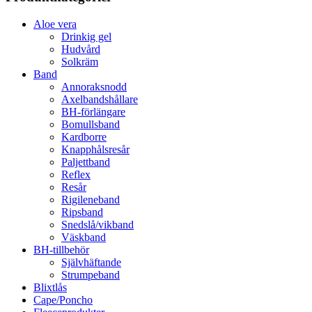
Aloe vera
Drinkig gel
Hudvård
Solkräm
Band
Annoraksnodd
Axelbandshållare
BH-förlängare
Bomullsband
Kardborre
Knapphålsresår
Paljettband
Reflex
Resår
Rigileneband
Ripsband
Snedslå/vikband
Väskband
BH-tillbehör
Självhäftande
Strumpeband
Blixtlås
Cape/Poncho