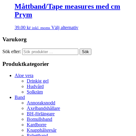
Måttband/Tape measures med cm
Prym
39.00
kr
Välj alternativ
inkl. moms
Varukorg
Sök efter:
Sök
Produktkategorier
Aloe vera
Drinkig gel
Hudvård
Solkräm
Band
Annoraksnodd
Axelbandshållare
BH-förlängare
Bomullsband
Kardborre
Knapphålsresår
Paljettband