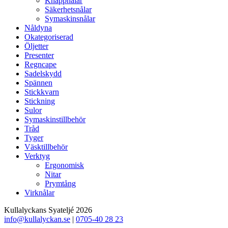
Knappnålar
Säkerhetsnålar
Symaskinsnålar
Nåldyna
Okategoriserad
Öljetter
Presenter
Regncape
Sadelskydd
Spännen
Stickkvarn
Stickning
Sulor
Symaskinstillbehör
Tråd
Tyger
Väsktillbehör
Verktyg
Ergonomisk
Nitar
Prymtång
Virknålar
Kullalyckans Syateljé 2026
info@kullalyckan.se
|
0705-40 28 23