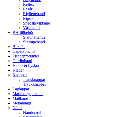
Reflex
Resår
Rigileneband
Ripsband
Snedslå/vikband
Väskband
BH-tillbehör
Självhäftande
Strumpeband
Blixtlås
Cape/Poncho
Fleeceprodukter
Gardinband
Hakor & hyskor
Kläder
Knappar
Jeansknappar
Tryckknappar
Laglappar
Markeringspennor
Måttband
Mellanlägg
Nålar
Handsynål