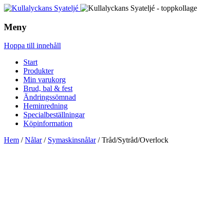
Meny
Hoppa till innehåll
Start
Produkter
Min varukorg
Brud, bal & fest
Ändringssömnad
Heminredning
Specialbeställningar
Köpinformation
Hem
/
Nålar
/
Symaskinsnålar
/ Tråd/Sytråd/Overlock