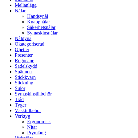
Mellanlägg
Nålar
Handsynål
Knappnålar
Säkerhetsnålar
Symaskinsnålar
Nåldyna
Okategoriserad
Öljetter
Presenter
Regncape
Sadelskydd
Spännen
Stickkvarn
Stickning
Sulor
Symaskinstillbehör
Tråd
Tyger
Väsktillbehör
Verktyg
Ergonomisk
Nitar
Prymtång