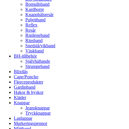
Bomullsband
Kardborre
Knapphålsresår
Paljettband
Reflex
Resår
Rigileneband
Ripsband
Snedslå/vikband
Väskband
BH-tillbehör
Självhäftande
Strumpeband
Blixtlås
Cape/Poncho
Fleeceprodukter
Gardinband
Hakor & hyskor
Kläder
Knappar
Jeansknappar
Tryckknappar
Laglappar
Markeringspennor
Måttband