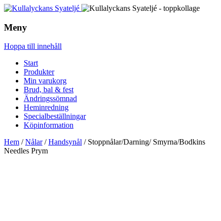
Meny
Hoppa till innehåll
Start
Produkter
Min varukorg
Brud, bal & fest
Ändringssömnad
Heminredning
Specialbeställningar
Köpinformation
Hem
/
Nålar
/
Handsynål
/ Stoppnålar/Darning/ Smyrna/Bodkins
Needles Prym