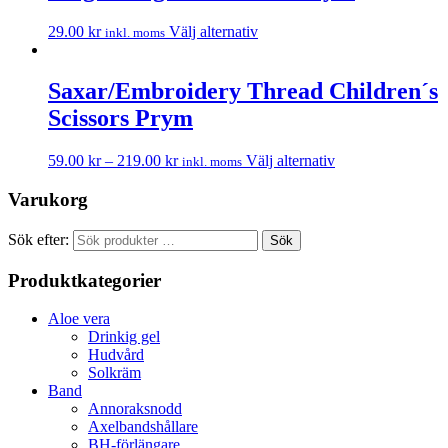
29.00
kr
Välj alternativ
inkl. moms
Saxar/Embroidery Thread Children´s
Scissors Prym
59.00
kr
–
219.00
kr
Välj alternativ
inkl. moms
Varukorg
Sök efter:
Sök
Produktkategorier
Aloe vera
Drinkig gel
Hudvård
Solkräm
Band
Annoraksnodd
Axelbandshållare
BH-förlängare