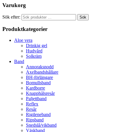
Varukorg
Sök efter:
Sök
Produktkategorier
Aloe vera
Drinkig gel
Hudvård
Solkräm
Band
Annoraksnodd
Axelbandshållare
BH-förlängare
Bomullsband
Kardborre
Knapphålsresår
Paljettband
Reflex
Resår
Rigileneband
Ripsband
Snedslå/vikband
Väskband