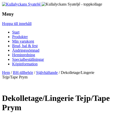
Meny
Hoppa till innehåll
Start
Produkter
Min varukorg
Brud, bal & fest
Ändringssömnad
Heminredning
Specialbeställningar
Köpinformation
Hem
/
BH-tillbehör
/
Självhäftande
/ Dekolletage/Lingerie
Tejp/Tape Prym
Dekolletage/Lingerie Tejp/Tape
Prym