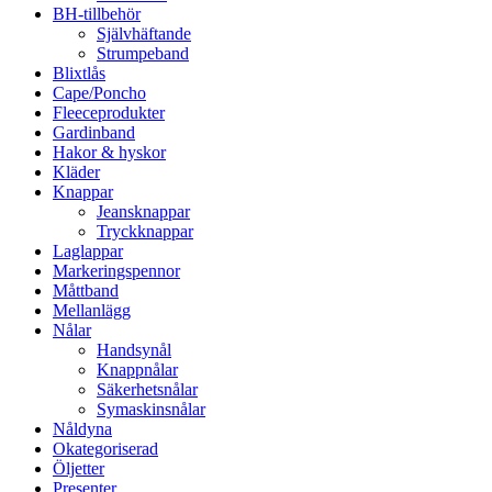
BH-tillbehör
Självhäftande
Strumpeband
Blixtlås
Cape/Poncho
Fleeceprodukter
Gardinband
Hakor & hyskor
Kläder
Knappar
Jeansknappar
Tryckknappar
Laglappar
Markeringspennor
Måttband
Mellanlägg
Nålar
Handsynål
Knappnålar
Säkerhetsnålar
Symaskinsnålar
Nåldyna
Okategoriserad
Öljetter
Presenter