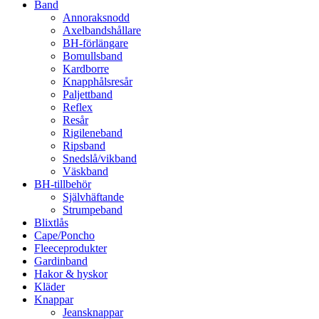
Band
Annoraksnodd
Axelbandshållare
BH-förlängare
Bomullsband
Kardborre
Knapphålsresår
Paljettband
Reflex
Resår
Rigileneband
Ripsband
Snedslå/vikband
Väskband
BH-tillbehör
Självhäftande
Strumpeband
Blixtlås
Cape/Poncho
Fleeceprodukter
Gardinband
Hakor & hyskor
Kläder
Knappar
Jeansknappar