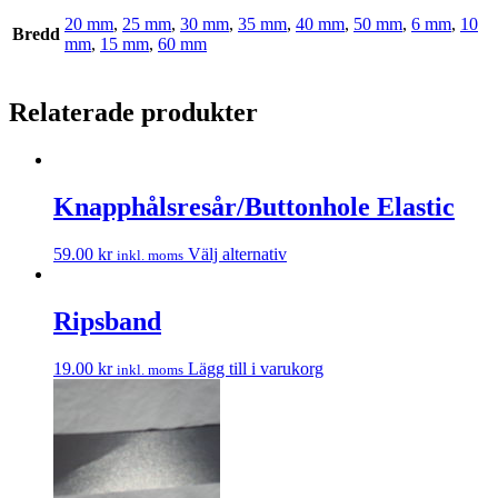
20 mm
,
25 mm
,
30 mm
,
35 mm
,
40 mm
,
50 mm
,
6 mm
,
10
Bredd
mm
,
15 mm
,
60 mm
Relaterade produkter
Knapphålsresår/Buttonhole Elastic
59.00
kr
Välj alternativ
inkl. moms
Ripsband
19.00
kr
Lägg till i varukorg
inkl. moms