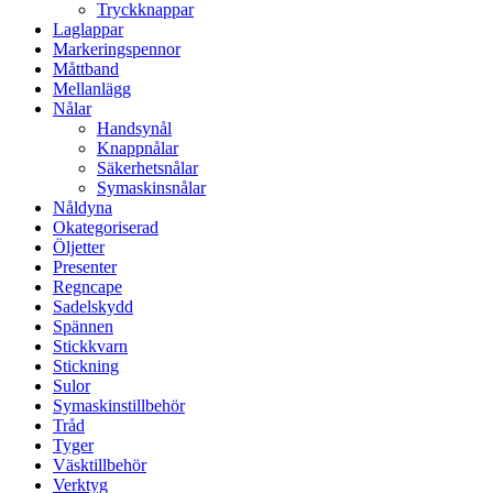
Tryckknappar
Laglappar
Markeringspennor
Måttband
Mellanlägg
Nålar
Handsynål
Knappnålar
Säkerhetsnålar
Symaskinsnålar
Nåldyna
Okategoriserad
Öljetter
Presenter
Regncape
Sadelskydd
Spännen
Stickkvarn
Stickning
Sulor
Symaskinstillbehör
Tråd
Tyger
Väsktillbehör
Verktyg