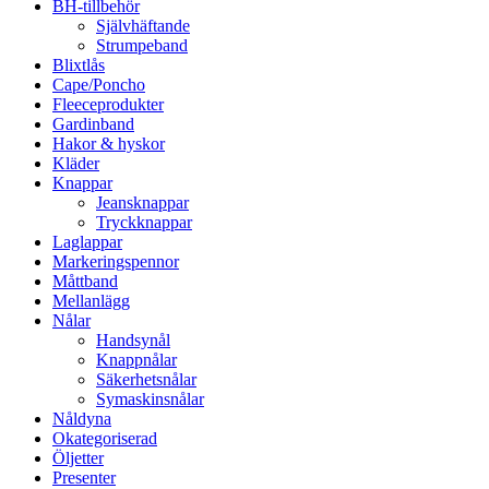
BH-tillbehör
Självhäftande
Strumpeband
Blixtlås
Cape/Poncho
Fleeceprodukter
Gardinband
Hakor & hyskor
Kläder
Knappar
Jeansknappar
Tryckknappar
Laglappar
Markeringspennor
Måttband
Mellanlägg
Nålar
Handsynål
Knappnålar
Säkerhetsnålar
Symaskinsnålar
Nåldyna
Okategoriserad
Öljetter
Presenter