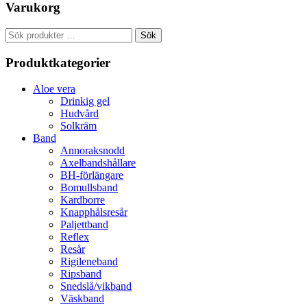
Varukorg
Sök
Sök
efter:
Produktkategorier
Aloe vera
Drinkig gel
Hudvård
Solkräm
Band
Annoraksnodd
Axelbandshållare
BH-förlängare
Bomullsband
Kardborre
Knapphålsresår
Paljettband
Reflex
Resår
Rigileneband
Ripsband
Snedslå/vikband
Väskband