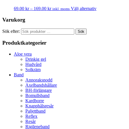
69.00
kr
–
169.00
kr
Välj alternativ
inkl. moms
Varukorg
Sök efter:
Sök
Produktkategorier
Aloe vera
Drinkig gel
Hudvård
Solkräm
Band
Annoraksnodd
Axelbandshållare
BH-förlängare
Bomullsband
Kardborre
Knapphålsresår
Paljettband
Reflex
Resår
Rigileneband