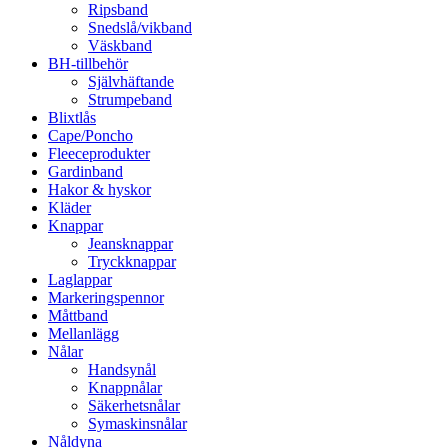
Ripsband
Snedslå/vikband
Väskband
BH-tillbehör
Självhäftande
Strumpeband
Blixtlås
Cape/Poncho
Fleeceprodukter
Gardinband
Hakor & hyskor
Kläder
Knappar
Jeansknappar
Tryckknappar
Laglappar
Markeringspennor
Måttband
Mellanlägg
Nålar
Handsynål
Knappnålar
Säkerhetsnålar
Symaskinsnålar
Nåldyna