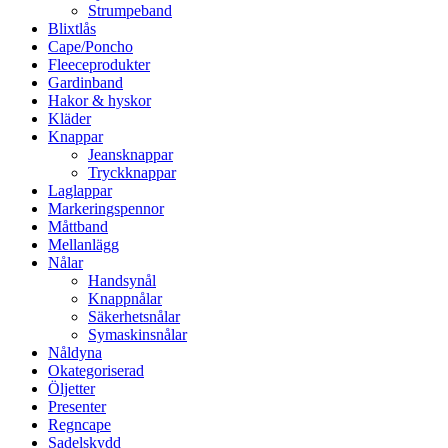
Strumpeband
Blixtlås
Cape/Poncho
Fleeceprodukter
Gardinband
Hakor & hyskor
Kläder
Knappar
Jeansknappar
Tryckknappar
Laglappar
Markeringspennor
Måttband
Mellanlägg
Nålar
Handsynål
Knappnålar
Säkerhetsnålar
Symaskinsnålar
Nåldyna
Okategoriserad
Öljetter
Presenter
Regncape
Sadelskydd