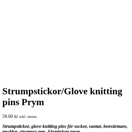
Strumpstickor/Glove knitting
pins Prym
59.00
kr
inkl. moms
Strumpstickor, glove knitting pins för sockor, vantar, benvärmare,
muddar, strumpor mm. Aluminium prym.