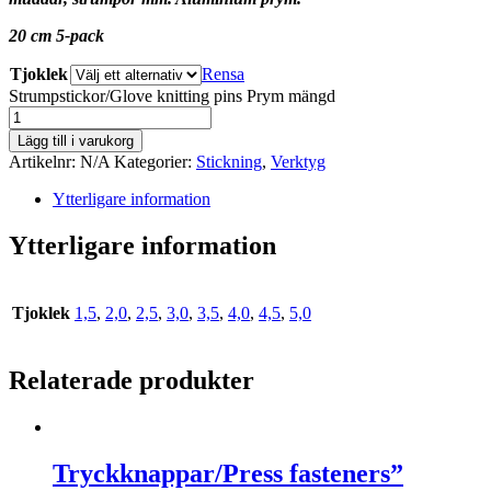
20 cm 5-pack
Tjoklek
Rensa
Strumpstickor/Glove knitting pins Prym mängd
Lägg till i varukorg
Artikelnr:
N/A
Kategorier:
Stickning
,
Verktyg
Ytterligare information
Ytterligare information
Tjoklek
1,5
,
2,0
,
2,5
,
3,0
,
3,5
,
4,0
,
4,5
,
5,0
Relaterade produkter
Tryckknappar/Press fasteners”