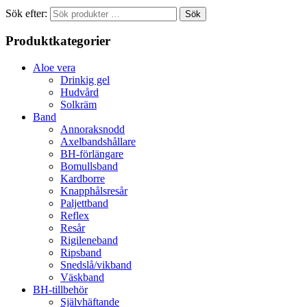
Sök efter:
Sök
Produktkategorier
Aloe vera
Drinkig gel
Hudvård
Solkräm
Band
Annoraksnodd
Axelbandshållare
BH-förlängare
Bomullsband
Kardborre
Knapphålsresår
Paljettband
Reflex
Resår
Rigileneband
Ripsband
Snedslå/vikband
Väskband
BH-tillbehör
Självhäftande