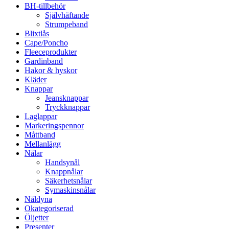
BH-tillbehör
Självhäftande
Strumpeband
Blixtlås
Cape/Poncho
Fleeceprodukter
Gardinband
Hakor & hyskor
Kläder
Knappar
Jeansknappar
Tryckknappar
Laglappar
Markeringspennor
Måttband
Mellanlägg
Nålar
Handsynål
Knappnålar
Säkerhetsnålar
Symaskinsnålar
Nåldyna
Okategoriserad
Öljetter
Presenter