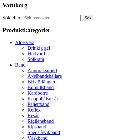
Varukorg
Sök efter:
Sök
Produktkategorier
Aloe vera
Drinkig gel
Hudvård
Solkräm
Band
Annoraksnodd
Axelbandshållare
BH-förlängare
Bomullsband
Kardborre
Knapphålsresår
Paljettband
Reflex
Resår
Rigileneband
Ripsband
Snedslå/vikband
Väskband