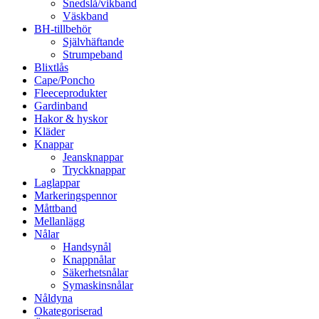
Snedslå/vikband
Väskband
BH-tillbehör
Självhäftande
Strumpeband
Blixtlås
Cape/Poncho
Fleeceprodukter
Gardinband
Hakor & hyskor
Kläder
Knappar
Jeansknappar
Tryckknappar
Laglappar
Markeringspennor
Måttband
Mellanlägg
Nålar
Handsynål
Knappnålar
Säkerhetsnålar
Symaskinsnålar
Nåldyna
Okategoriserad