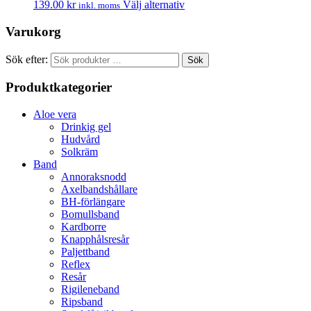
139.00
kr
Välj alternativ
inkl. moms
Varukorg
Sök efter:
Sök
Produktkategorier
Aloe vera
Drinkig gel
Hudvård
Solkräm
Band
Annoraksnodd
Axelbandshållare
BH-förlängare
Bomullsband
Kardborre
Knapphålsresår
Paljettband
Reflex
Resår
Rigileneband
Ripsband