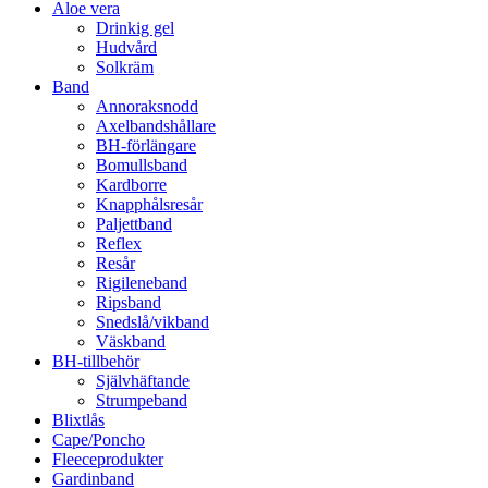
Aloe vera
Drinkig gel
Hudvård
Solkräm
Band
Annoraksnodd
Axelbandshållare
BH-förlängare
Bomullsband
Kardborre
Knapphålsresår
Paljettband
Reflex
Resår
Rigileneband
Ripsband
Snedslå/vikband
Väskband
BH-tillbehör
Självhäftande
Strumpeband
Blixtlås
Cape/Poncho
Fleeceprodukter
Gardinband