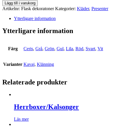
Lägg till i varukorg
Artikelnr:
Flask dekoratoner
Kategorier:
Kläder
,
Presenter
Ytterligare information
Ytterligare information
Färg
Ceris
,
Grå
,
Grön
,
Gul
,
Lila
,
Röd
,
Svart
,
Vit
Varianter
Kavaj
,
Klänning
Relaterade produkter
Herrboxer/Kalsonger
Läs mer