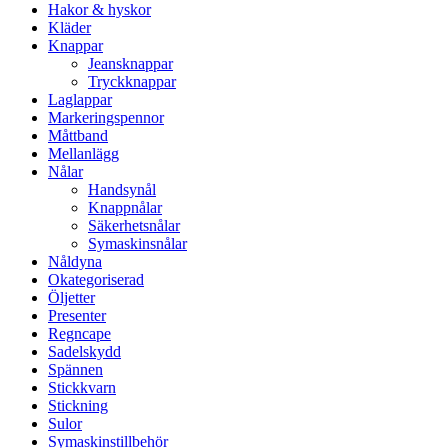
Hakor & hyskor
Kläder
Knappar
Jeansknappar
Tryckknappar
Laglappar
Markeringspennor
Måttband
Mellanlägg
Nålar
Handsynål
Knappnålar
Säkerhetsnålar
Symaskinsnålar
Nåldyna
Okategoriserad
Öljetter
Presenter
Regncape
Sadelskydd
Spännen
Stickkvarn
Stickning
Sulor
Symaskinstillbehör