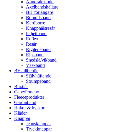
Annoraksnodd
Axelbandshållare
BH-förlängare
Bomullsband
Kardborre
Knapphålsresår
Paljettband
Reflex
Resår
Rigileneband
Ripsband
Snedslå/vikband
Väskband
BH-tillbehör
Självhäftande
Strumpeband
Blixtlås
Cape/Poncho
Fleeceprodukter
Gardinband
Hakor & hyskor
Kläder
Knappar
Jeansknappar
Tryckknappar