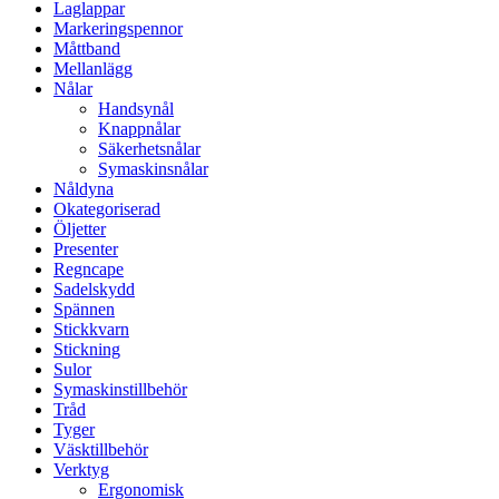
Laglappar
Markeringspennor
Måttband
Mellanlägg
Nålar
Handsynål
Knappnålar
Säkerhetsnålar
Symaskinsnålar
Nåldyna
Okategoriserad
Öljetter
Presenter
Regncape
Sadelskydd
Spännen
Stickkvarn
Stickning
Sulor
Symaskinstillbehör
Tråd
Tyger
Väsktillbehör
Verktyg
Ergonomisk