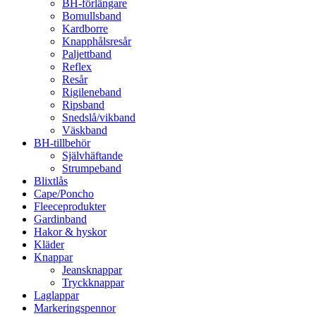
BH-förlängare
Bomullsband
Kardborre
Knapphålsresår
Paljettband
Reflex
Resår
Rigileneband
Ripsband
Snedslå/vikband
Väskband
BH-tillbehör
Självhäftande
Strumpeband
Blixtlås
Cape/Poncho
Fleeceprodukter
Gardinband
Hakor & hyskor
Kläder
Knappar
Jeansknappar
Tryckknappar
Laglappar
Markeringspennor