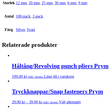
Storlek
12 mm
,
20 mm
,
25 mm
,
30 mm
,
6 mm
,
9 mm
Antal
100-pack
,
2-pack
Färg
Silver
,
Svart
Relaterade produkter
Håltång/Revolving punch pliers Prym
199.00
kr
Lägg till i varukorg
inkl. moms
Tryckknappar/Snap fasteners Prym
29.00
kr
–
39.00
kr
Välj alternativ
inkl. moms