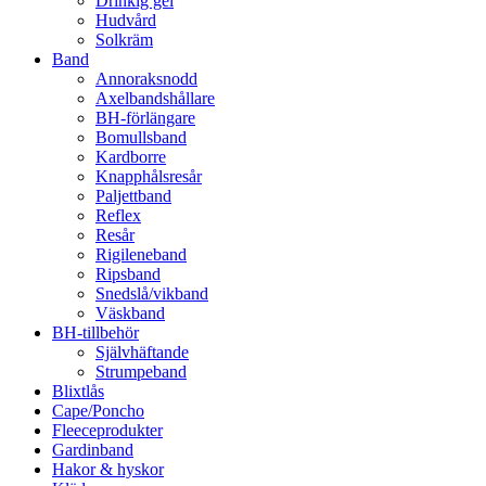
Drinkig gel
Hudvård
Solkräm
Band
Annoraksnodd
Axelbandshållare
BH-förlängare
Bomullsband
Kardborre
Knapphålsresår
Paljettband
Reflex
Resår
Rigileneband
Ripsband
Snedslå/vikband
Väskband
BH-tillbehör
Självhäftande
Strumpeband
Blixtlås
Cape/Poncho
Fleeceprodukter
Gardinband
Hakor & hyskor