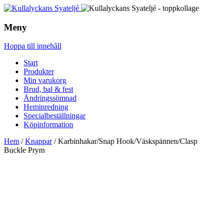
Meny
Hoppa till innehåll
Start
Produkter
Min varukorg
Brud, bal & fest
Ändringssömnad
Heminredning
Specialbeställningar
Köpinformation
Hem
/
Knappar
/ Karbinhakar/Snap Hook/Väskspännen/Clasp
Buckle Prym