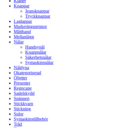
Kläder
Knappar
Jeansknappar
Tryckknappar
Laglappar
Markeringspennor
Måttband
Mellanlägg
Nålar
Handsynål
Knappnålar
Säkerhetsnålar
Symaskinsnålar
Nåldyna
Okategoriserad
Öljetter
Presenter
Regncape
Sadelskydd
Spännen
Stickkvarn
Stickning
Sulor
Symaskinstillbehör
Tråd