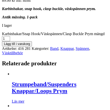
89.00
kr
inkl. moms
Karbinhakar, snap hook, clasp buckle, väskspännen prym.
Antik mässing. 1-pack
I lager
Karbinhakar/Snap Hook/Väskspännen/Clasp Buckle Prym mängd
Lägg till i varukorg
Artikelnr:
416 281
Kategorier:
Band
,
Knappar
,
Spännen
,
Väsktillbehör
Relaterade produkter
Strumpeband/Suspenders
Knappar/Loops Prym
Läs mer