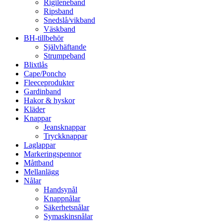
Rigileneband
Ripsband
Snedslå/vikband
Väskband
BH-tillbehör
Självhäftande
Strumpeband
Blixtlås
Cape/Poncho
Fleeceprodukter
Gardinband
Hakor & hyskor
Kläder
Knappar
Jeansknappar
Tryckknappar
Laglappar
Markeringspennor
Måttband
Mellanlägg
Nålar
Handsynål
Knappnålar
Säkerhetsnålar
Symaskinsnålar