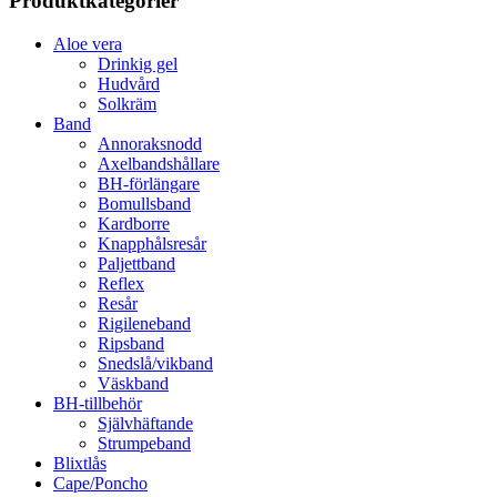
Produktkategorier
Aloe vera
Drinkig gel
Hudvård
Solkräm
Band
Annoraksnodd
Axelbandshållare
BH-förlängare
Bomullsband
Kardborre
Knapphålsresår
Paljettband
Reflex
Resår
Rigileneband
Ripsband
Snedslå/vikband
Väskband
BH-tillbehör
Självhäftande
Strumpeband
Blixtlås
Cape/Poncho