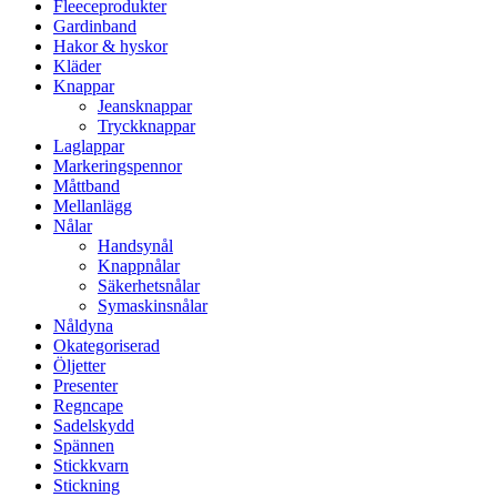
Fleeceprodukter
Gardinband
Hakor & hyskor
Kläder
Knappar
Jeansknappar
Tryckknappar
Laglappar
Markeringspennor
Måttband
Mellanlägg
Nålar
Handsynål
Knappnålar
Säkerhetsnålar
Symaskinsnålar
Nåldyna
Okategoriserad
Öljetter
Presenter
Regncape
Sadelskydd
Spännen
Stickkvarn
Stickning