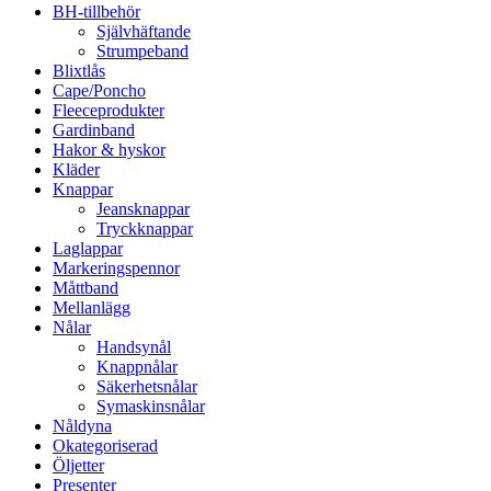
BH-tillbehör
Självhäftande
Strumpeband
Blixtlås
Cape/Poncho
Fleeceprodukter
Gardinband
Hakor & hyskor
Kläder
Knappar
Jeansknappar
Tryckknappar
Laglappar
Markeringspennor
Måttband
Mellanlägg
Nålar
Handsynål
Knappnålar
Säkerhetsnålar
Symaskinsnålar
Nåldyna
Okategoriserad
Öljetter
Presenter