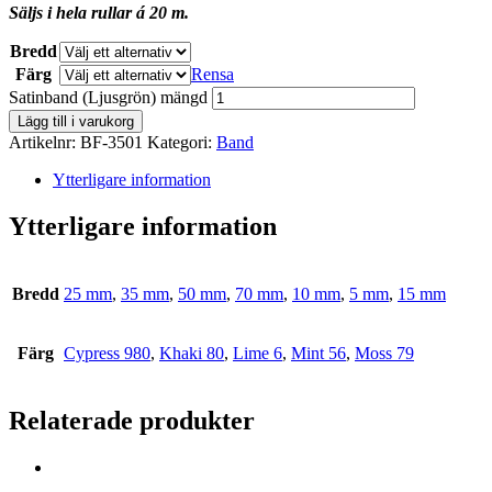
Säljs i hela rullar á 20 m.
Bredd
Färg
Rensa
Satinband (Ljusgrön) mängd
Lägg till i varukorg
Artikelnr:
BF-3501
Kategori:
Band
Ytterligare information
Ytterligare information
Bredd
25 mm
,
35 mm
,
50 mm
,
70 mm
,
10 mm
,
5 mm
,
15 mm
Färg
Cypress 980
,
Khaki 80
,
Lime 6
,
Mint 56
,
Moss 79
Relaterade produkter