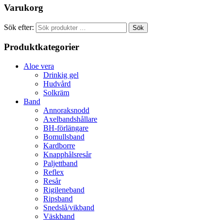
Varukorg
Sök efter:
Sök
Produktkategorier
Aloe vera
Drinkig gel
Hudvård
Solkräm
Band
Annoraksnodd
Axelbandshållare
BH-förlängare
Bomullsband
Kardborre
Knapphålsresår
Paljettband
Reflex
Resår
Rigileneband
Ripsband
Snedslå/vikband
Väskband