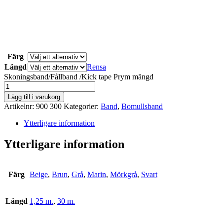
Färg
Längd
Rensa
Skoningsband/Fållband /Kick tape Prym mängd
Lägg till i varukorg
Artikelnr:
900 300
Kategorier:
Band
,
Bomullsband
Ytterligare information
Ytterligare information
Färg
Beige
,
Brun
,
Grå
,
Marin
,
Mörkgrå
,
Svart
Längd
1,25 m.
,
30 m.