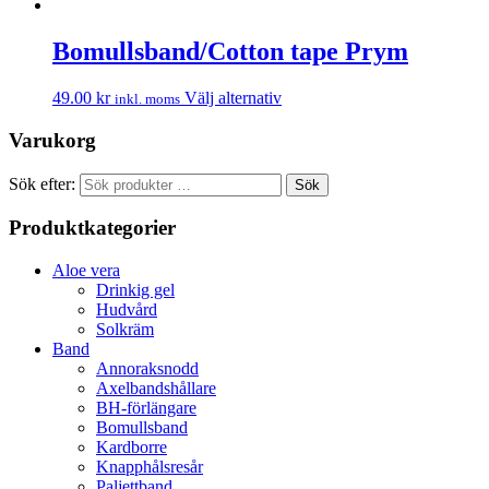
Bomullsband/Cotton tape Prym
49.00
kr
Välj alternativ
inkl. moms
Varukorg
Sök efter:
Sök
Produktkategorier
Aloe vera
Drinkig gel
Hudvård
Solkräm
Band
Annoraksnodd
Axelbandshållare
BH-förlängare
Bomullsband
Kardborre
Knapphålsresår
Paljettband