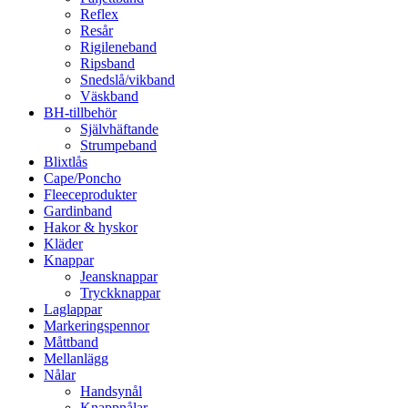
Reflex
Resår
Rigileneband
Ripsband
Snedslå/vikband
Väskband
BH-tillbehör
Självhäftande
Strumpeband
Blixtlås
Cape/Poncho
Fleeceprodukter
Gardinband
Hakor & hyskor
Kläder
Knappar
Jeansknappar
Tryckknappar
Laglappar
Markeringspennor
Måttband
Mellanlägg
Nålar
Handsynål
Knappnålar