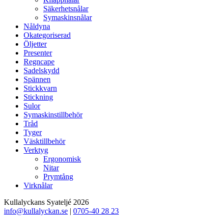
Säkerhetsnålar
Symaskinsnålar
Nåldyna
Okategoriserad
Öljetter
Presenter
Regncape
Sadelskydd
Spännen
Stickkvarn
Stickning
Sulor
Symaskinstillbehör
Tråd
Tyger
Väsktillbehör
Verktyg
Ergonomisk
Nitar
Prymtång
Virknålar
Kullalyckans Syateljé 2026
info@kullalyckan.se
|
0705-40 28 23