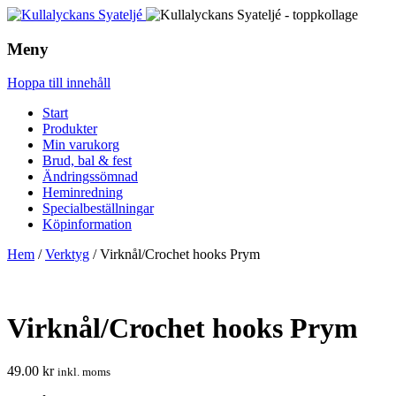
Meny
Hoppa till innehåll
Start
Produkter
Min varukorg
Brud, bal & fest
Ändringssömnad
Heminredning
Specialbeställningar
Köpinformation
Hem
/
Verktyg
/ Virknål/Crochet hooks Prym
Virknål/Crochet hooks Prym
49.00
kr
inkl. moms