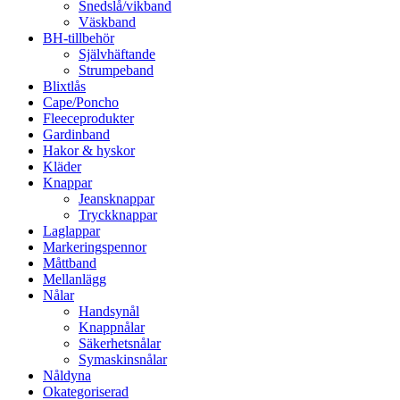
Snedslå/vikband
Väskband
BH-tillbehör
Självhäftande
Strumpeband
Blixtlås
Cape/Poncho
Fleeceprodukter
Gardinband
Hakor & hyskor
Kläder
Knappar
Jeansknappar
Tryckknappar
Laglappar
Markeringspennor
Måttband
Mellanlägg
Nålar
Handsynål
Knappnålar
Säkerhetsnålar
Symaskinsnålar
Nåldyna
Okategoriserad