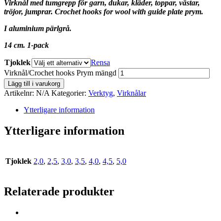
Virknål med tumgrepp för garn, dukar, kläder, toppar, västar,
tröjor, jumprar. Crochet hooks for wool with guide plate prym.
I aluminium pärlgrå.
14 cm. 1-pack
Tjoklek
Rensa
Virknål/Crochet hooks Prym mängd
Lägg till i varukorg
Artikelnr:
N/A
Kategorier:
Verktyg
,
Virknålar
Ytterligare information
Ytterligare information
Tjoklek
2,0
,
2,5
,
3,0
,
3,5
,
4,0
,
4,5
,
5,0
Relaterade produkter