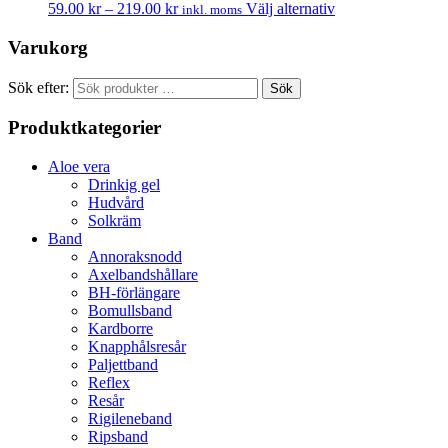
59.00
kr
–
219.00
kr
Välj alternativ
inkl. moms
Varukorg
Sök efter:
Sök
Produktkategorier
Aloe vera
Drinkig gel
Hudvård
Solkräm
Band
Annoraksnodd
Axelbandshållare
BH-förlängare
Bomullsband
Kardborre
Knapphålsresår
Paljettband
Reflex
Resår
Rigileneband
Ripsband