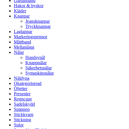
Gardinband
Hakor & hyskor
Kläder
Knappar
Jeansknappar
Tryckknappar
Laglappar
Markeringspennor
Måttband
Mellanlägg
Nålar
Handsynål
Knappnålar
Säkerhetsnålar
Symaskinsnålar
Nåldyna
Okategoriserad
Öljetter
Presenter
Regncape
Sadelskydd
Spännen
Stickkvarn
Stickning
Sulor