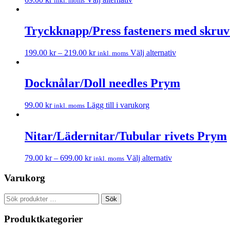
inkl. moms
Tryckknapp/Press fasteners med skru
199.00
kr
–
219.00
kr
Välj alternativ
inkl. moms
Docknålar/Doll needles Prym
99.00
kr
Lägg till i varukorg
inkl. moms
Nitar/Lädernitar/Tubular rivets Prym
79.00
kr
–
699.00
kr
Välj alternativ
inkl. moms
Varukorg
Sök
Sök
efter:
Produktkategorier