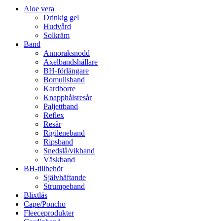
Aloe vera
Drinkig gel
Hudvård
Solkräm
Band
Annoraksnodd
Axelbandshållare
BH-förlängare
Bomullsband
Kardborre
Knapphålsresår
Paljettband
Reflex
Resår
Rigileneband
Ripsband
Snedslå/vikband
Väskband
BH-tillbehör
Självhäftande
Strumpeband
Blixtlås
Cape/Poncho
Fleeceprodukter