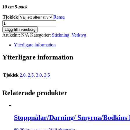
10 cm 5-pack
Tjoklek
Rensa
Strumpstickor/Glove
knitting
Lägg till i varukorg
pins
Artikelnr:
N/A
Kategorier:
Stickning
,
Verktyg
Prym
mängd
Ytterligare information
Ytterligare information
Tjoklek
2,0
,
2,5
,
3,0
,
3,5
Relaterade produkter
Stoppnålar/Darning/ Smyrna/Bodkins
69.00
kr
Välj alternativ