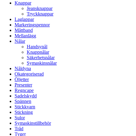
Knappar
Jeansknappar
Tryckknappar
Laglappar
Markeringspennor
Måttband
Mellanlägg
Nålar
Handsynål
Knappnålar
Säkerhetsnålar
Symaskinsnålar
Nåldyna
Okategoriserad
Öljetter
Presenter
Regncape
Sadelskydd
Spännen
Stickkvarn
Stickning
Sulor
Symaskinstillbehör
Tråd
Tyger