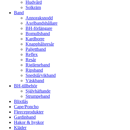
Hudvård
Solkräm
Band
Annoraksnodd
Axelbandshållare
BH-förlängare
Bomullsband
Kardborre
Knapphålsresår
Paljettband
Reflex
Resår
Rigileneband
Ripsband
Snedslå/vikband
Väskband
BH-tillbehör
Självhäftande
Strumpeband
Blixtlås
Cape/Poncho
Fleeceprodukter
Gardinband
Hakor & hyskor
Kläder