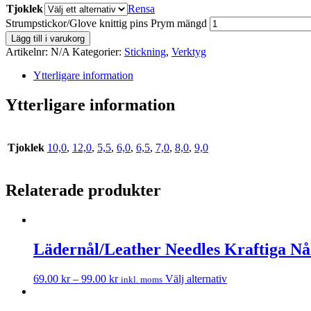
Tjoklek
Rensa
Strumpstickor/Glove knittig pins Prym mängd
Lägg till i varukorg
Artikelnr:
N/A
Kategorier:
Stickning
,
Verktyg
Ytterligare information
Ytterligare information
Tjoklek
10,0
,
12,0
,
5,5
,
6,0
,
6,5
,
7,0
,
8,0
,
9,0
Relaterade produkter
Lädernål/Leather Needles Kraftiga N
69.00
kr
–
99.00
kr
Välj alternativ
inkl. moms