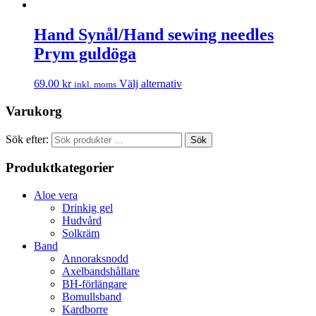
Hand Synål/Hand sewing needles
Prym guldöga
69.00
kr
Välj alternativ
inkl. moms
Varukorg
Sök efter:
Sök
Produktkategorier
Aloe vera
Drinkig gel
Hudvård
Solkräm
Band
Annoraksnodd
Axelbandshållare
BH-förlängare
Bomullsband
Kardborre