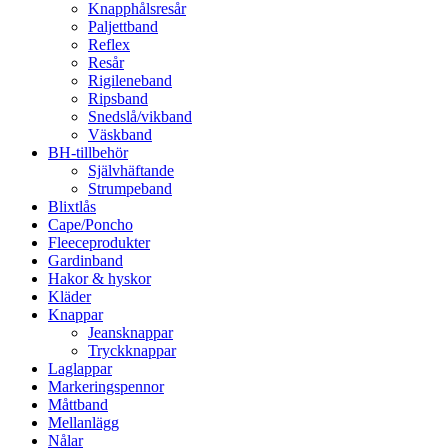
Knapphålsresår
Paljettband
Reflex
Resår
Rigileneband
Ripsband
Snedslå/vikband
Väskband
BH-tillbehör
Självhäftande
Strumpeband
Blixtlås
Cape/Poncho
Fleeceprodukter
Gardinband
Hakor & hyskor
Kläder
Knappar
Jeansknappar
Tryckknappar
Laglappar
Markeringspennor
Måttband
Mellanlägg
Nålar