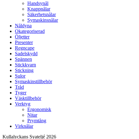
Handsynål
Knappnålar
Säkerhetsnålar
Symaskinsnålar
Nåldyna
Okategoriserad
Öljetter
Presenter
Regncape
Sadelskydd
Spännen
Stickkvarn
Stickning
Sulor
Symaskinstillbehör
Tråd
Tyger
Väsktillbehör
Verktyg
Ergonomisk
Nitar
Prymtång
Virknålar
Kullalyckans Syateljé 2026