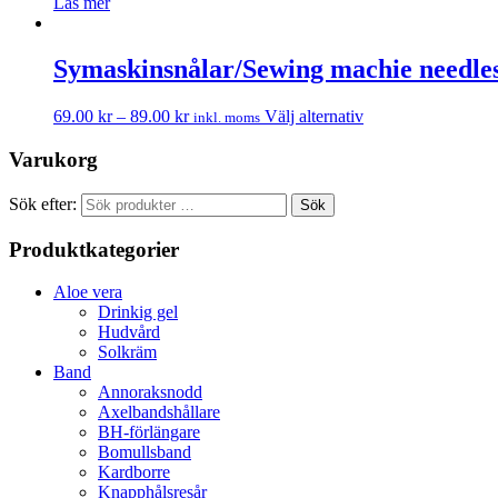
Läs mer
Symaskinsnålar/Sewing machie needle
69.00
kr
–
89.00
kr
Välj alternativ
inkl. moms
Varukorg
Sök efter:
Sök
Produktkategorier
Aloe vera
Drinkig gel
Hudvård
Solkräm
Band
Annoraksnodd
Axelbandshållare
BH-förlängare
Bomullsband
Kardborre
Knapphålsresår