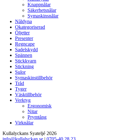
Knappnålar
Säkerhetsnålar
Symaskinsnålar
Nåldyna
Okategoriserad
Öljetter
Presenter
Regncape
Sadelskydd
Spännen
Stickkvarn
Stickning
Sulor
Symaskinstillbehör
Tråd
Tyger
Väsktillbehör
Verktyg
Ergonomisk
Nitar
Prymtång
Virknålar
Kullalyckans Syateljé 2026
info@kullalyckan.se
|
0705-40 28 23