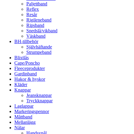
Paljettband
Reflex
Resår
Rigileneband
Ripsband
Snedslå/vikband
Väskband
BH-tillbehör
Självhäftande
Strumpeband
Blixtlås
Cape/Poncho
Fleeceprodukter
Gardinband
Hakor & hyskor
Kläder
Knappar
Jeansknappar
Tryckknappar
Laglappar
Markeringspennor
Måttband
Mellanlägg
Nålar
Handsynål