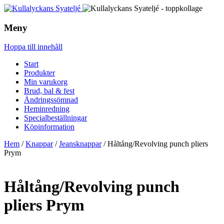
Meny
Hoppa till innehåll
Start
Produkter
Min varukorg
Brud, bal & fest
Ändringssömnad
Heminredning
Specialbeställningar
Köpinformation
Hem
/
Knappar
/
Jeansknappar
/ Håltång/Revolving punch pliers
Prym
Håltång/Revolving punch
pliers Prym