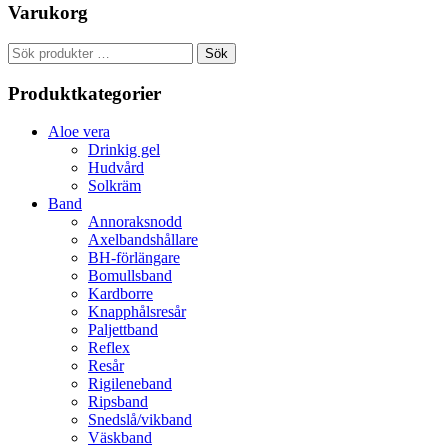
Varukorg
Sök
Sök
efter:
Produktkategorier
Aloe vera
Drinkig gel
Hudvård
Solkräm
Band
Annoraksnodd
Axelbandshållare
BH-förlängare
Bomullsband
Kardborre
Knapphålsresår
Paljettband
Reflex
Resår
Rigileneband
Ripsband
Snedslå/vikband
Väskband