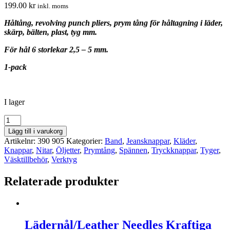
199.00
kr
inkl. moms
Håltång, revolving punch pliers, prym tång för håltagning i läder,
skärp, bälten, plast, tyg mm.
För hål 6 storlekar 2,5 – 5 mm.
1-pack
I lager
Håltång/Revolving
punch
Lägg till i varukorg
pliers
Artikelnr:
390 905
Kategorier:
Band
,
Jeansknappar
,
Kläder
,
Prym
Knappar
,
Nitar
,
Öljetter
,
Prymtång
,
Spännen
,
Tryckknappar
,
Tyger
,
mängd
Väsktillbehör
,
Verktyg
Relaterade produkter
Lädernål/Leather Needles Kraftiga