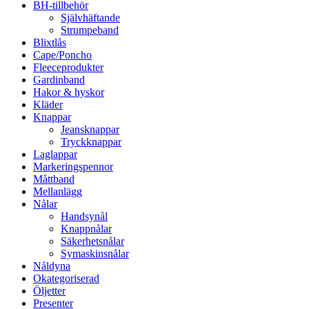
BH-tillbehör
Självhäftande
Strumpeband
Blixtlås
Cape/Poncho
Fleeceprodukter
Gardinband
Hakor & hyskor
Kläder
Knappar
Jeansknappar
Tryckknappar
Laglappar
Markeringspennor
Måttband
Mellanlägg
Nålar
Handsynål
Knappnålar
Säkerhetsnålar
Symaskinsnålar
Nåldyna
Okategoriserad
Öljetter
Presenter