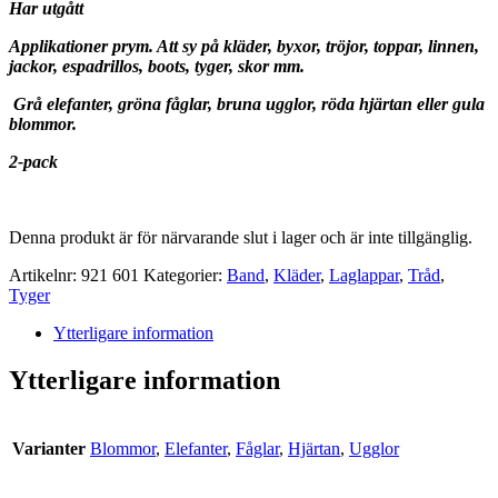
Har utgått
Applikationer prym.
Att sy på kläder, byxor, tröjor, toppar, linnen,
jackor, espadrillos, boots, tyger, skor mm.
Grå elefanter, gröna fåglar, bruna ugglor, röda hjärtan eller gula
blommor.
2-pack
Denna produkt är för närvarande slut i lager och är inte tillgänglig.
Artikelnr:
921 601
Kategorier:
Band
,
Kläder
,
Laglappar
,
Tråd
,
Tyger
Ytterligare information
Ytterligare information
Varianter
Blommor
,
Elefanter
,
Fåglar
,
Hjärtan
,
Ugglor