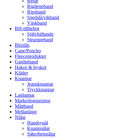
Resår
Rigileneband
Ripsband
Snedslå/vikband
Väskband
BH-tillbehör
Självhäftande
Strumpeband
Blixtlås
Cape/Poncho
Fleeceprodukter
Gardinband
Hakor & hyskor
Kläder
Knappar
Jeansknappar
Tryckknappar
Laglappar
Markeringspennor
Måttband
Mellanlägg
Nålar
Handsynål
Knappnålar
Säkerhetsnålar