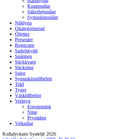
Handsynål
Knappnålar
Säkerhetsnålar
Symaskinsnålar
Nåldyna
Okategoriserad
Öljetter
Presenter
Regncape
Sadelskydd
Spännen
Stickkvarn
Stickning
Sulor
Symaskinstillbehör
Tråd
Tyger
Väsktillbehör
Verktyg
Ergonomisk
Nitar
Prymtång
Virknålar
Kullalyckans Syateljé 2026