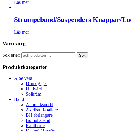
Läs mer
Strumpeband/Suspenders Knappar/Lo
Läs mer
Varukorg
Sök efter:
Sök
Produktkategorier
Aloe vera
Drinkig gel
Hudvård
Solkräm
Band
Annoraksnodd
Axelbandshållare
BH-förlängare
Bomullsband
Kardborre
Knapphålsresår