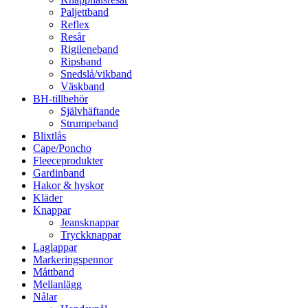
Paljettband
Reflex
Resår
Rigileneband
Ripsband
Snedslå/vikband
Väskband
BH-tillbehör
Självhäftande
Strumpeband
Blixtlås
Cape/Poncho
Fleeceprodukter
Gardinband
Hakor & hyskor
Kläder
Knappar
Jeansknappar
Tryckknappar
Laglappar
Markeringspennor
Måttband
Mellanlägg
Nålar