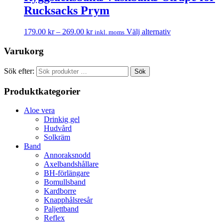
Rucksacks Prym
179.00
kr
–
269.00
kr
Välj alternativ
inkl. moms
Varukorg
Sök efter:
Sök
Produktkategorier
Aloe vera
Drinkig gel
Hudvård
Solkräm
Band
Annoraksnodd
Axelbandshållare
BH-förlängare
Bomullsband
Kardborre
Knapphålsresår
Paljettband
Reflex