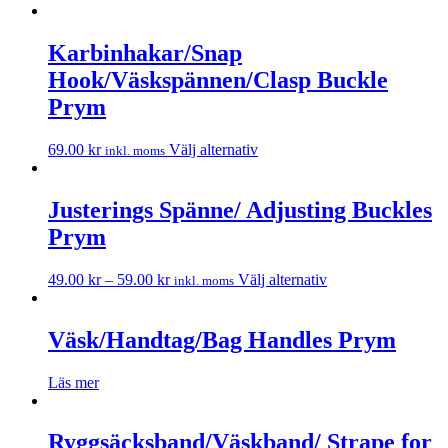
Karbinhakar/Snap
Hook/Väskspännen/Clasp Buckle
Prym
69.00
kr
Välj alternativ
inkl. moms
Justerings Spänne/ Adjusting Buckles
Prym
49.00
kr
–
59.00
kr
Välj alternativ
inkl. moms
Väsk/Handtag/Bag Handles Prym
Läs mer
Ryggsäcksband/Väskband/ Strape for