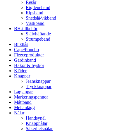
Resår
Rigileneband
Ripsband
Snedslå/vikband
Väskband
BH-tillbehör
Självhäftande
Strumpeband
Blixtlås
Cape/Poncho
Fleeceprodukter
Gardinband
Hakor & hyskor
Kläder
Knappar
Jeansknappar
Tryckknappar
Laglappar
Markeringspennor
Måttband
Mellanlägg
Nålar
Handsynål
Knappnålar
Säkerhetsnålar