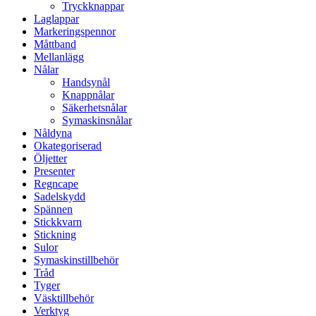
Tryckknappar
Laglappar
Markeringspennor
Måttband
Mellanlägg
Nålar
Handsynål
Knappnålar
Säkerhetsnålar
Symaskinsnålar
Nåldyna
Okategoriserad
Öljetter
Presenter
Regncape
Sadelskydd
Spännen
Stickkvarn
Stickning
Sulor
Symaskinstillbehör
Tråd
Tyger
Väsktillbehör
Verktyg