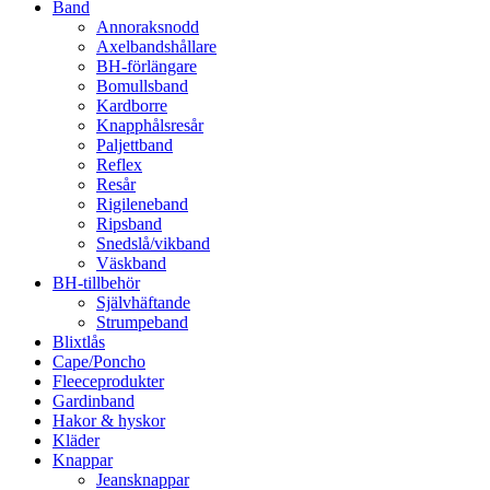
Band
Annoraksnodd
Axelbandshållare
BH-förlängare
Bomullsband
Kardborre
Knapphålsresår
Paljettband
Reflex
Resår
Rigileneband
Ripsband
Snedslå/vikband
Väskband
BH-tillbehör
Självhäftande
Strumpeband
Blixtlås
Cape/Poncho
Fleeceprodukter
Gardinband
Hakor & hyskor
Kläder
Knappar
Jeansknappar