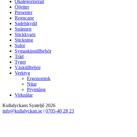
Okategoriserad
Öljetter
Presenter
Regncape
Sadelskydd
Spännen
Stickkvarn
Stickning
Sulor
Symaskinstillbehör
Tråd
Tyger
Väsktillbehör
Verktyg
Ergonomisk
Nitar
Prymtång
Virknålar
Kullalyckans Syateljé 2026
info@kullalyckan.se
|
0705-40 28 23