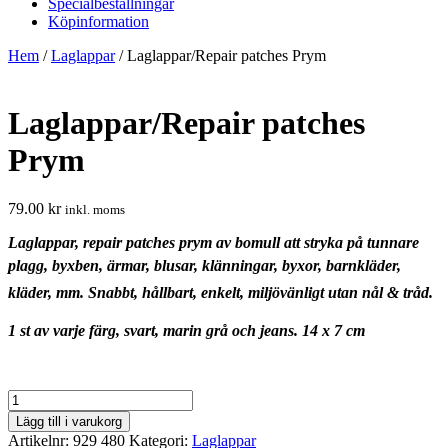
Specialbeställningar
Köpinformation
Hem
/
Laglappar
/ Laglappar/Repair patches Prym
Laglappar/Repair patches
Prym
79.00
kr
inkl. moms
Laglappar, repair patches prym av bomull att stryka på tunnare
plagg, byxben, ärmar, blusar, klänningar, byxor,
barnkläder,
kläder, mm.
Snabbt, hållbart, enkelt, miljövänligt utan nål & tråd.
1 st av varje färg, svart, marin grå och jeans. 14 x 7 cm
Laglappar/Repair
patches
Lägg till i varukorg
Prym
Artikelnr:
929 480
Kategori:
Laglappar