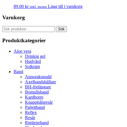
89.00
kr
Lägg till i varukorg
inkl. moms
Varukorg
Sök
Sök
efter:
Produktkategorier
Aloe vera
Drinkig gel
Hudvård
Solkräm
Band
Annoraksnodd
Axelbandshållare
BH-förlängare
Bomullsband
Kardborre
Knapphålsresår
Paljettband
Reflex
Resår
Rigileneband