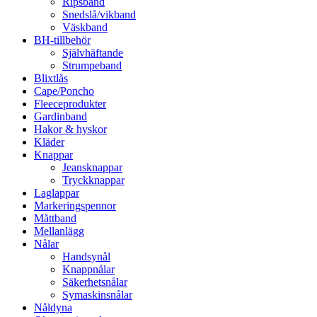
Ripsband
Snedslå/vikband
Väskband
BH-tillbehör
Självhäftande
Strumpeband
Blixtlås
Cape/Poncho
Fleeceprodukter
Gardinband
Hakor & hyskor
Kläder
Knappar
Jeansknappar
Tryckknappar
Laglappar
Markeringspennor
Måttband
Mellanlägg
Nålar
Handsynål
Knappnålar
Säkerhetsnålar
Symaskinsnålar
Nåldyna